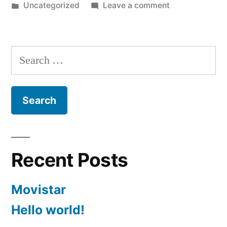
by
Posted
on
Uncategorized
Leave a comment
in
Hello
world!
Search
for:
Recent Posts
Movistar
Hello world!